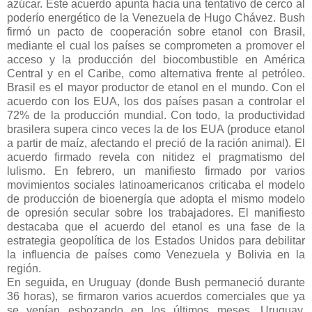
azúcar. Este acuerdo apunta hacia una tentativo de cerco al
poderío energético de la Venezuela de Hugo Chávez. Bush
firmó un pacto de cooperación sobre etanol con Brasil,
mediante el cual los países se comprometen a promover el
acceso y la producción del biocombustible en América
Central y en el Caribe, como alternativa frente al petróleo.
Brasil es el mayor productor de etanol en el mundo. Con el
acuerdo con los EUA, los dos países pasan a controlar el
72% de la producción mundial. Con todo, la productividad
brasilera supera cinco veces la de los EUA (produce etanol
a partir de maíz, afectando el preció de la ración animal). El
acuerdo firmado revela con nitidez el pragmatismo del
lulismo. En febrero, un manifiesto firmado por varios
movimientos sociales latinoamericanos criticaba el modelo
de producción de bioenergía que adopta el mismo modelo
de opresión secular sobre los trabajadores. El manifiesto
destacaba que el acuerdo del etanol es una fase de la
estrategia geopolítica de los Estados Unidos para debilitar
la influencia de países como Venezuela y Bolivia en la
región.
En seguida, en Uruguay (donde Bush permaneció durante
36 horas), se firmaron varios acuerdos comerciales que ya
se venían esbozando en los últimos meses. Uruguay,