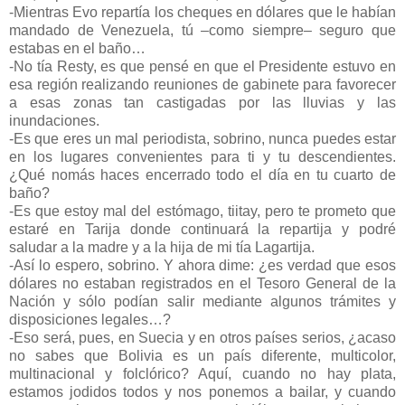
-Mientras Evo repartía los cheques en dólares que le habían
mandado de Venezuela, tú –como siempre– seguro que
estabas en el baño…
-No tía Resty, es que pensé en que el Presidente estuvo en
esa región realizando reuniones de gabinete para favorecer
a esas zonas tan castigadas por las lluvias y las
inundaciones.
-Es que eres un mal periodista, sobrino, nunca puedes estar
en los lugares convenientes para ti y tu descendientes.
¿Qué nomás haces encerrado todo el día en tu cuarto de
baño?
-Es que estoy mal del estómago, tiitay, pero te prometo que
estaré en Tarija donde continuará la repartija y podré
saludar a la madre y a la hija de mi tía Lagartija.
-Así lo espero, sobrino. Y ahora dime: ¿es verdad que esos
dólares no estaban registrados en el Tesoro General de la
Nación y sólo podían salir mediante algunos trámites y
disposiciones legales…?
-Eso será, pues, en Suecia y en otros países serios, ¿acaso
no sabes que Bolivia es un país diferente, multicolor,
multinacional y folclórico? Aquí, cuando no hay plata,
estamos jodidos todos y nos ponemos a bailar, y cuando