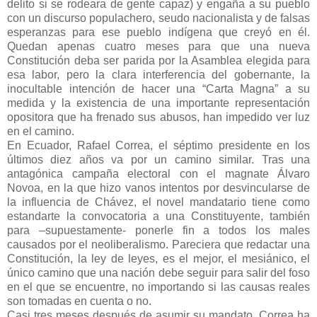
delito si se rodeara de gente capaz) y engaña a su pueblo
con un discurso populachero, seudo nacionalista y de falsas
esperanzas para ese pueblo indígena que creyó en él.
Quedan apenas cuatro meses para que una nueva
Constitución deba ser parida por la Asamblea elegida para
esa labor, pero la clara interferencia del gobernante, la
inocultable intención de hacer una “Carta Magna” a su
medida y la existencia de una importante representación
opositora que ha frenado sus abusos, han impedido ver luz
en el camino.
En Ecuador, Rafael Correa, el séptimo presidente en los
últimos diez años va por un camino similar. Tras una
antagónica campaña electoral con el magnate Álvaro
Novoa, en la que hizo vanos intentos por desvincularse de
la influencia de Chávez, el novel mandatario tiene como
estandarte la convocatoria a una Constituyente, también
para –supuestamente- ponerle fin a todos los males
causados por el neoliberalismo. Pareciera que redactar una
Constitución, la ley de leyes, es el mejor, el mesiánico, el
único camino que una nación debe seguir para salir del foso
en el que se encuentre, no importando si las causas reales
son tomadas en cuenta o no.
Casi tres meses después de asumir su mandato, Correa ha