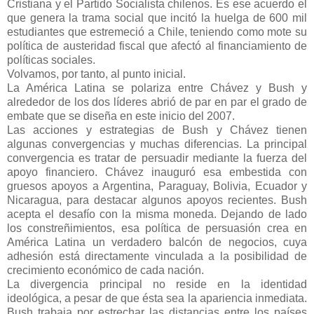
Cristiana y el Partido Socialista chilenos. Es ese acuerdo el
que genera la trama social que incitó la huelga de 600 mil
estudiantes que estremeció a Chile, teniendo como mote su
política de austeridad fiscal que afectó al financiamiento de
políticas sociales.
Volvamos, por tanto, al punto inicial.
La América Latina se polariza entre Chávez y Bush y
alrededor de los dos líderes abrió de par en par el grado de
embate que se diseña en este inicio del 2007.
Las acciones y estrategias de Bush y Chávez tienen
algunas convergencias y muchas diferencias. La principal
convergencia es tratar de persuadir mediante la fuerza del
apoyo financiero. Chávez inauguró esa embestida con
gruesos apoyos a Argentina, Paraguay, Bolivia, Ecuador y
Nicaragua, para destacar algunos apoyos recientes. Bush
acepta el desafío con la misma moneda. Dejando de lado
los constreñimientos, esa política de persuasión crea en
América Latina un verdadero balcón de negocios, cuya
adhesión está directamente vinculada a la posibilidad de
crecimiento económico de cada nación.
La divergencia principal no reside en la identidad
ideológica, a pesar de que ésta sea la apariencia inmediata.
Bush trabaja por estrechar las distancias entre los países