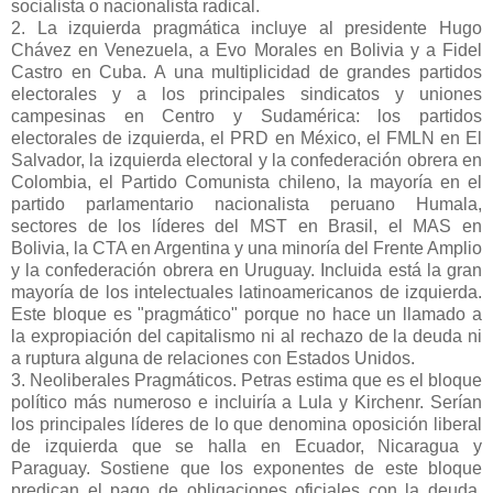
socialista o nacionalista radical.
2. La izquierda pragmática incluye al presidente Hugo
Chávez en Venezuela, a Evo Morales en Bolivia y a Fidel
Castro en Cuba. A una multiplicidad de grandes partidos
electorales y a los principales sindicatos y uniones
campesinas en Centro y Sudamérica: los partidos
electorales de izquierda, el PRD en México, el FMLN en El
Salvador, la izquierda electoral y la confederación obrera en
Colombia, el Partido Comunista chileno, la mayoría en el
partido parlamentario nacionalista peruano Humala,
sectores de los líderes del MST en Brasil, el MAS en
Bolivia, la CTA en Argentina y una minoría del Frente Amplio
y la confederación obrera en Uruguay. Incluida está la gran
mayoría de los intelectuales latinoamericanos de izquierda.
Este bloque es "pragmático" porque no hace un llamado a
la expropiación del capitalismo ni al rechazo de la deuda ni
a ruptura alguna de relaciones con Estados Unidos.
3. Neoliberales Pragmáticos. Petras estima que es el bloque
político más numeroso e incluiría a Lula y Kirchenr. Serían
los principales líderes de lo que denomina oposición liberal
de izquierda que se halla en Ecuador, Nicaragua y
Paraguay. Sostiene que los exponentes de este bloque
predican el pago de obligaciones oficiales con la deuda,