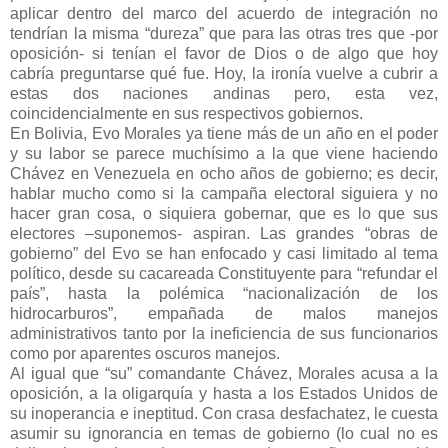
aplicar dentro del marco del acuerdo de integración no
tendrían la misma “dureza” que para las otras tres que -por
oposición- si tenían el favor de Dios o de algo que hoy
cabría preguntarse qué fue. Hoy, la ironía vuelve a cubrir a
estas dos naciones andinas pero, esta vez,
coincidencialmente en sus respectivos gobiernos.
En Bolivia, Evo Morales ya tiene más de un año en el poder
y su labor se parece muchísimo a la que viene haciendo
Chávez en Venezuela en ocho años de gobierno; es decir,
hablar mucho como si la campaña electoral siguiera y no
hacer gran cosa, o siquiera gobernar, que es lo que sus
electores –suponemos- aspiran. Las grandes “obras de
gobierno” del Evo se han enfocado y casi limitado al tema
político, desde su cacareada Constituyente para “refundar el
país”, hasta la polémica “nacionalización de los
hidrocarburos”, empañada de malos manejos
administrativos tanto por la ineficiencia de sus funcionarios
como por aparentes oscuros manejos.
Al igual que “su” comandante Chávez, Morales acusa a la
oposición, a la oligarquía y hasta a los Estados Unidos de
su inoperancia e ineptitud. Con crasa desfachatez, le cuesta
asumir su ignorancia en temas de gobierno (lo cual no es