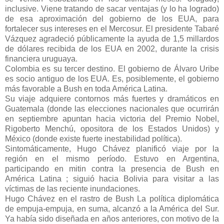
inclusive. Viene tratando de sacar ventajas (y lo ha logrado)
de esa aproximación del gobierno de los EUA, para
fortalecer sus intereses en el Mercosur. El presidente Tabaré
Vázquez agradeció públicamente la ayuda de 1,5 millardos
de dólares recibida de los EUA en 2002, durante la crisis
financiera uruguaya.
Colombia es su tercer destino. El gobierno de Álvaro Uribe
es socio antiguo de los EUA. Es, posiblemente, el gobierno
más favorable a Bush en toda América Latina.
Su viaje adquiere contornos más fuertes y dramáticos en
Guatemala (donde las elecciones nacionales que ocurrirán
en septiembre apuntan hacia victoria del Premio Nobel,
Rigoberto Menchú, opositora de los Estados Unidos) y
México (donde existe fuerte inestabilidad política).
Sintomáticamente, Hugo Chávez planificó viaje por la
región en el mismo período. Estuvo en Argentina,
participando en mitin contra la presencia de Bush en
América Latina ; siguió hacia Bolivia para visitar a las
víctimas de las reciente inundaciones.
Hugo Chávez en el rastro de Bush La política diplomática
de empuja-empuja, en suma, alcanzó a la América del Sur.
Ya había sido diseñada en años anteriores, con motivo de la