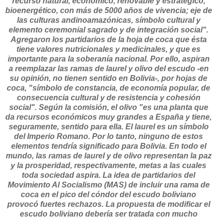
recurso natural, económico, renovable y estratégico,
bioenergético, con más de 5000 años de vivencia; eje de
las culturas andinoamazónicas, símbolo cultural y
elemento ceremonial sagrado y de integración social".
Agregaron los partidarios de la hoja de coca que ésta
tiene valores nutricionales y medicinales, y que es
importante para la soberanía nacional. Por ello, aspiran
a reemplazar las ramas de laurel y olivo del escudo -en
su opinión, no tienen sentido en Bolivia-, por hojas de
coca, "símbolo de constancia, de economía popular, de
consecuencia cultural y de resistencia y cohesión
social". Según la comisión, el olivo "es una planta que
da recursos económicos muy grandes a España y tiene,
seguramente, sentido para ella. El laurel es un símbolo
del Imperio Romano. Por lo tanto, ninguno de estos
elementos tendría significado para Bolivia. En todo el
mundo, las ramas de laurel y de olivo representan la paz
y la prosperidad, respectivamente, metas a las cuales
toda sociedad aspira. La idea de partidarios del
Movimiento Al Socialismo (MAS) de incluir una rama de
coca en el pico del cóndor del escudo boliviano
provocó fuertes rechazos. La propuesta de modificar el
escudo boliviano debería ser tratada con mucho