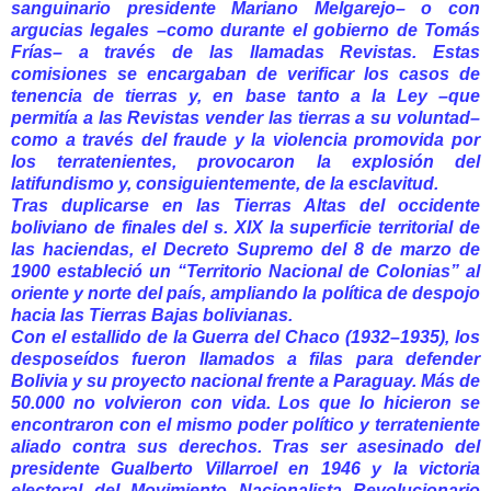
sanguinario presidente Mariano Melgarejo– o con
argucias legales –como durante el gobierno de Tomás
Frías– a través de las llamadas Revistas. Estas
comisiones se encargaban de verificar los casos de
tenencia de tierras y, en base tanto a la Ley –que
permitía a las Revistas vender las tierras a su voluntad–
como a través del fraude y la violencia promovida por
los terratenientes, provocaron la explosión del
latifundismo y, consiguientemente, de la esclavitud.
Tras duplicarse en las Tierras Altas del occidente
boliviano de finales del s. XIX la superficie territorial de
las haciendas, el Decreto Supremo del 8 de marzo de
1900 estableció un “Territorio Nacional de Colonias” al
oriente y norte del país, ampliando la política de despojo
hacia las Tierras Bajas bolivianas.
Con el estallido de la Guerra del Chaco (1932–1935), los
desposeídos fueron llamados a filas para defender
Bolivia y su proyecto nacional frente a Paraguay. Más de
50.000 no volvieron con vida. Los que lo hicieron se
encontraron con el mismo poder político y terrateniente
aliado contra sus derechos. Tras ser asesinado del
presidente Gualberto Villarroel en 1946 y la victoria
electoral del Movimiento Nacionalista Revolucionario