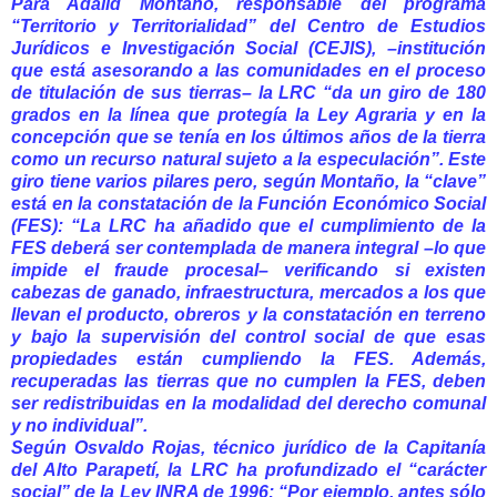
Para Adalid Montaño, responsable del programa
“Territorio y Territorialidad” del Centro de Estudios
Jurídicos e Investigación Social (CEJIS), –institución
que está asesorando a las comunidades en el proceso
de titulación de sus tierras– la LRC “da un giro de 180
grados en la línea que protegía la Ley Agraria y en la
concepción que se tenía en los últimos años de la tierra
como un recurso natural sujeto a la especulación”. Este
giro tiene varios pilares pero, según Montaño, la “clave”
está en la constatación de la Función Económico Social
(FES): “La LRC ha añadido que el cumplimiento de la
FES deberá ser contemplada de manera integral –lo que
impide el fraude procesal– verificando si existen
cabezas de ganado, infraestructura, mercados a los que
llevan el producto, obreros y la constatación en terreno
y bajo la supervisión del control social de que esas
propiedades están cumpliendo la FES. Además,
recuperadas las tierras que no cumplen la FES, deben
ser redistribuidas en la modalidad del derecho comunal
y no individual”.
Según Osvaldo Rojas, técnico jurídico de la Capitanía
del Alto Parapetí, la LRC ha profundizado el “carácter
social” de la Ley INRA de 1996: “Por ejemplo, antes sólo