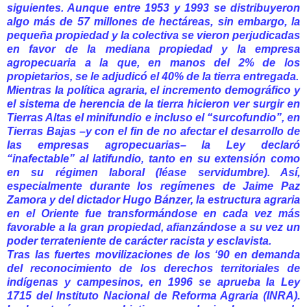
siguientes. Aunque entre 1953 y 1993 se distribuyeron
algo más de 57 millones de hectáreas, sin embargo, la
pequeña propiedad y la colectiva se vieron perjudicadas
en favor de la mediana propiedad y la empresa
agropecuaria a la que, en manos del 2% de los
propietarios, se le adjudicó el 40% de la tierra entregada.
Mientras la política agraria, el incremento demográfico y
el sistema de herencia de la tierra hicieron ver surgir en
Tierras Altas el minifundio e incluso el “surcofundio”, en
Tierras Bajas –y con el fin de no afectar el desarrollo de
las empresas agropecuarias– la Ley declaró
“inafectable” al latifundio, tanto en su extensión como
en su régimen laboral (léase servidumbre). Así,
especialmente durante los regímenes de Jaime Paz
Zamora y del dictador Hugo Bánzer, la estructura agraria
en el Oriente fue transformándose en cada vez más
favorable a la gran propiedad, afianzándose a su vez un
poder terrateniente de carácter racista y esclavista.
Tras las fuertes movilizaciones de los ‘90 en demanda
del reconocimiento de los derechos territoriales de
indígenas y campesinos, en 1996 se aprueba la Ley
1715 del Instituto Nacional de Reforma Agraria (INRA).