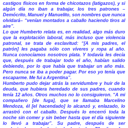
castigos físicos en forma de chicotazos (latigazos), y si
algún día no iban a trabajar, los tres patrones –
Demócrito, Manuel y Manuelito, son nombres que nunca
olvidará– “venían montados a caballo haciendo tiros al
aire”.
Lo que Humberto relata es, en realidad, algo más duro
que la explotación laboral, más incluso que violencia
patronal, se trata de esclavitud: “[A mis padres, el
patrón] les pagaba sólo con víveres y ropa al año.
Nunca conocíamos nosotros plata. Y todavía les decía
que, después de trabajar todo el año, habían salido
debiendo, por lo que había que trabajar un año más.
Pero nunca se iba a poder pagar. Por eso yo tenía que
escaparme. Me fui a Argentina”.
Humberto pudo dejar atrás la servidumbre y huir de la
deuda, que hubiera heredado de sus padres, cuando
tenía 12 años. Otros muchos no lo consiguieron. “A mi
compañero [de fuga], que se llamaba Marcelino
Mendoza, él [el hacendado] lo alcanzó y, enlazado, lo
arrastró con el caballo. Después lo encerró toda la
noche sin comer y sin beber hasta que el día siguiente
lo llevó a trabajar”. Su padre, después de ser