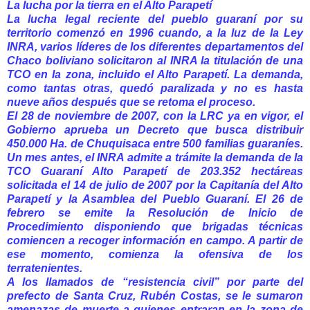
La lucha por la tierra en el Alto Parapetí
La lucha legal reciente del pueblo guaraní por su
territorio comenzó en 1996 cuando, a la luz de la Ley
INRA, varios líderes de los diferentes departamentos del
Chaco boliviano solicitaron al INRA la titulación de una
TCO en la zona, incluido el Alto Parapetí. La demanda,
como tantas otras, quedó paralizada y no es hasta
nueve años después que se retoma el proceso.
El 28 de noviembre de 2007, con la LRC ya en vigor, el
Gobierno aprueba un Decreto que busca distribuir
450.000 Ha. de Chuquisaca entre 500 familias guaraníes.
Un mes antes, el INRA admite a trámite la demanda de la
TCO Guaraní Alto Parapetí de 203.352 hectáreas
solicitada el 14 de julio de 2007 por la Capitanía del Alto
Parapetí y la Asamblea del Pueblo Guaraní. El 26 de
febrero se emite la Resolución de Inicio de
Procedimiento disponiendo que brigadas técnicas
comiencen a recoger información en campo. A partir de
ese momento, comienza la ofensiva de los
terratenientes.
A los llamados de “resistencia civil” por parte del
prefecto de Santa Cruz, Rubén Costas, se le sumaron
amenazas de muerte a quienes entraran en la zona de