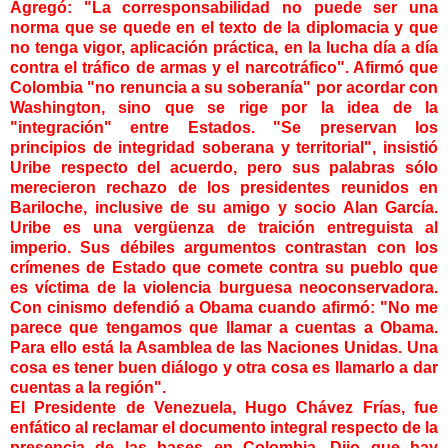
Agregó: "La corresponsabilidad no puede ser una
norma que se quede en el texto de la diplomacia y que
no tenga vigor, aplicación práctica, en la lucha día a día
contra el tráfico de armas y el narcotráfico". Afirmó que
Colombia "no renuncia a su soberanía" por acordar con
Washington, sino que se rige por la idea de la
"integración" entre Estados. "Se preservan los
principios de integridad soberana y territorial", insistió
Uribe respecto del acuerdo, pero sus palabras sólo
merecieron rechazo de los presidentes reunidos en
Bariloche, inclusive de su amigo y socio Alan García.
Uribe es una vergüenza de traición entreguista al
imperio. Sus débiles argumentos contrastan con los
crímenes de Estado que comete contra su pueblo que
es víctima de la violencia burguesa neoconservadora.
Con cinismo defendió a Obama cuando afirmó: "No me
parece que tengamos que llamar a cuentas a Obama.
Para ello está la Asamblea de las Naciones Unidas. Una
cosa es tener buen diálogo y otra cosa es llamarlo a dar
cuentas a la región".
El Presidente de Venezuela, Hugo Chávez Frías, fue
enfático al reclamar el documento integral respecto de la
presencia de las bases en Colombia. Dijo que hay