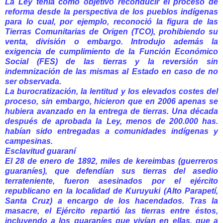
La Ley tenía como objetivo reconducir el proceso de
reforma desde la perspectiva de los pueblos indígenas
para lo cual, por ejemplo, reconoció la figura de las
Tierras Comunitarias de Origen (TCO), prohibiendo su
venta, división o embargo. Introdujo además la
exigencia de cumplimiento de la Función Económico
Social (FES) de las tierras y la reversión sin
indemnización de las mismas al Estado en caso de no
ser observada.
La burocratización, la lentitud y los elevados costes del
proceso, sin embargo, hicieron que en 2006 apenas se
hubiera avanzado en la entrega de tierras. Una década
después de aprobada la Ley, menos de 200.000 has.
habían sido entregadas a comunidades indígenas y
campesinas.
Esclavitud guaraní
El 28 de enero de 1892, miles de kereimbas (guerreros
guaraníes), que defendían sus tierras del asedio
terrateniente, fueron asesinados por el ejército
republicano en la localidad de Kuruyuki (Alto Parapetí,
Santa Cruz) a encargo de los hacendados. Tras la
masacre, el Ejército repartió las tierras entre éstos,
incluyendo a los guaraníes que vivían en ellas, que a