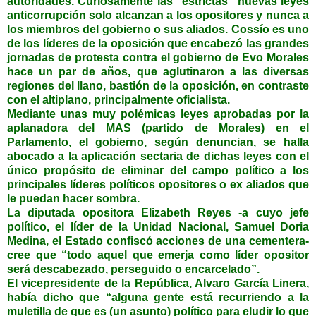
autoridades. Curiosamente las “estrictas” nuevas leyes
anticorrupción solo alcanzan a los opositores y nunca a
los miembros del gobierno o sus aliados. Cossío es uno
de los líderes de la oposición que encabezó las grandes
jornadas de protesta contra el gobierno de Evo Morales
hace un par de años, que aglutinaron a las diversas
regiones del llano, bastión de la oposición, en contraste
con el altiplano, principalmente oficialista.
Mediante unas muy polémicas leyes aprobadas por la
aplanadora del MAS (partido de Morales) en el
Parlamento, el gobierno, según denuncian, se halla
abocado a la aplicación sectaria de dichas leyes con el
único propósito de eliminar del campo político a los
principales líderes políticos opositores o ex aliados que
le puedan hacer sombra.
La diputada opositora Elizabeth Reyes -a cuyo jefe
político, el líder de la Unidad Nacional, Samuel Doria
Medina, el Estado confiscó acciones de una cementera-
cree que “todo aquel que emerja como líder opositor
será descabezado, perseguido o encarcelado”.
El vicepresidente de la República, Alvaro García Linera,
había dicho que “alguna gente está recurriendo a la
muletilla de que es (un asunto) político para eludir lo que